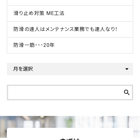
滑り止め対策 ME工法
防滑の達人はメンテナンス業務でも達人なり！
防滑一筋･･･20年
search