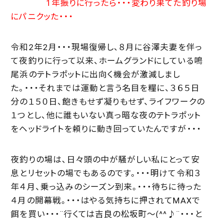
1年振りに行ったら・・・変わり果てた釣り場
にパニクッた・・・
令和2年2月・・・現場復帰し、８月に谷澤夫妻を伴っ
て夜釣りに行って以来、ホームグランドにしている鳴
尾浜のテトラポットに出向く機会が激減しまし
た。・・・それまでは運動と言う名目を糧に、３６５日
分の１５０日、飽きもせず凝りもせず、ライフワークの
１つとし、他に誰もいない真っ暗な夜のテトラポット
をヘッドライトを頼りに動き回っていたんですが・・・
夜釣りの場は、日々頭の中が騒がしい私にとって安
息とリセットの場でもあるのです。・・・明けて令和３
年４月、乗っ込みのシーズン到来。・・・待ちに待った
４月の開幕戦。・・・はやる気持ちに押されてMAXで
餌を買い・・・¨行くては吉良の松坂町～(^^♪¨・・・と