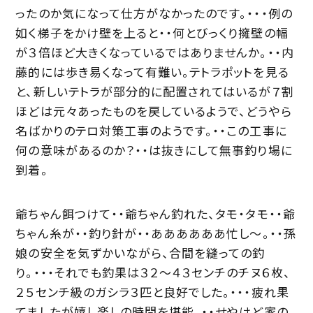
ったのか気になって仕方がなかったのです。・・・例の
如く梯子をかけ壁を上ると・・何とびっくり擁壁の幅
が３倍ほど大きくなっているではありませんか。・・内
藤的には歩き易くなって有難い。テトラポットを見る
と、新しいテトラが部分的に配置されてはいるが７割
ほどは元々あったものを戻しているようで、どうやら
名ばかりのテロ対策工事のようです。・・この工事に
何の意味があるのか？・・は抜きにして無事釣り場に
到着。
爺ちゃん餌つけて・・爺ちゃん釣れた、タモ・タモ・・爺
ちゃん糸が・・釣り針が・・ああああああ忙し～。・・孫
娘の安全を気ずかいながら、合間を縫っての釣
り。・・・それでも釣果は３２～４３センチのチヌ６枚、
２５センチ級のガシラ３匹と良好でした。・・・疲れ果
てましたが嬉し楽しの時間を堪能。・・せやけど家の