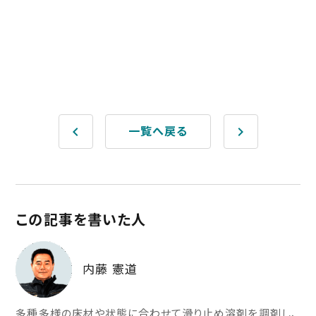
keyboard_arrow_left
keyboard_arrow_right
一覧へ戻る
この記事を書いた人
内藤 憲道
多種多様の床材や状態に合わせて滑り止め溶剤を調剤し、