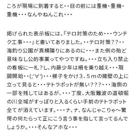
ころが現場に到着すると・・目の前には重機・重機・
重機・・・なんやねんこれ・・・
掲げられた表示板には、『テロ対策のため・・・ウンチ
ク工事・・・』と書いてありました。・・テロ対策？？・・
海釣り公園が真横隣りにあるのに・・・また例の殆ど
意味なし公的事業ってやつですね。・・・立ち入り禁止
の看板に一礼？し、内藤少年は柵を乗り越え・・・現
調開始・・(;'∀')・・・梯子をかけ３．５ｍの擁壁の上に
立って見ると・・・テトラポットが無い？？？・・・海側の
一部を残してはあるが、・・・丁度、大阪難波の道頓堀
の川全域がすっぽりと入るくらい手前のテトラポット
全てが消えています。・・・ナ、ナ、なんじゃこりゃ～驚
愕の何たらって正にこう言う事を指して言ってるんで
しょうか。・・・そんなアホな・・・