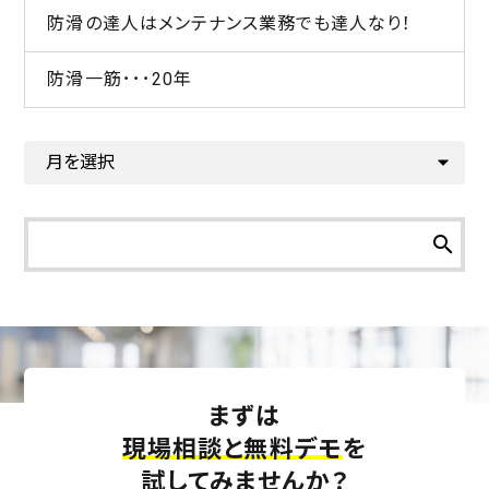
防滑の達人はメンテナンス業務でも達人なり！
防滑一筋･･･20年
search
まずは
現場相談と無料デモ
を
試してみませんか？