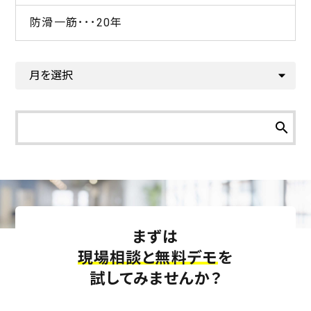
防滑一筋･･･20年
search
まずは
現場相談と無料デモ
を
試してみませんか？